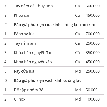
7
Tay nắm đá, thủy tinh
Cái
500.000
8
Khóa sàn
Cái
450.000
C
Báo giá phụ kiện cửa kính cường lực mở trượt
1
Bánh xe lùa
Cái
700.000
2
Tay nắm âm
Cái
250.000
3
Khóa bán nguyệt đơn
Cái
350.000
4
Khóa bán nguyệt kép
Cái
450.000
5
Ray cửa lùa
Md
250.000
D
Báo giá phụ kiện vách kính cường lực
1
Đế sập nhôm 38
Md
50.000
2
U inox
Md
100.000