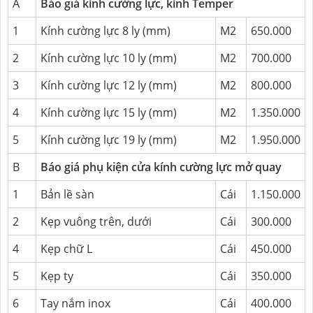
A
Báo giá kính cường lực, kính Temper
1
Kính cường lực 8 ly (mm)
M2
650.000
2
Kính cường lực 10 ly (mm)
M2
700.000
3
Kính cường lực 12 ly (mm)
M2
800.000
4
Kính cường lực 15 ly (mm)
M2
1.350.000
5
Kính cường lực 19 ly (mm)
M2
1.950.000
B
Báo giá phụ kiện cửa kính cường lực mở quay
1
Bản lề sàn
Cái
1.150.000
2
Kẹp vuông trên, dưới
Cái
300.000
4
Kẹp chữ L
Cái
450.000
5
Kẹp ty
Cái
350.000
6
Tay nắm inox
Cái
400.000