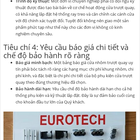
Trình độ kỹ thuật:
Một đơn vị chuyên nghiệp phải có đội ngũ kỹ
thuật được đào tạo bài bản về cơ chế hoạt động cửa trượt quay,
có khả năng lắp đặt hệ thống ray treo và căn chỉnh các cánh cửa
với độ chính xác tuyệt đối. Tuyệt đối không nên giao một sản
phẩm phức tạp như thế này cho các đơn vị không có kinh
nghiệm chuyên sâu.
Tiêu chí 4: Yêu cầu báo giá chi tiết và
chế độ bảo hành rõ ràng
Báo giá minh bạch:
Một bảng báo giá cửa nhôm trượt quay uy
tín phải bóc tách rõ ràng các hạng mục: chi phí khung nhôm, chi
phí kính, và đặc biệt là chi phí chi tiết của bộ phụ kiện cửa trượt
quay theo đúng thương hiệu đã chọn.
Bảo hành dài hạn:
Yêu cầu chế độ bảo hành dài hạn cho cả hệ
thống phụ kiện và kỹ thuật lắp đặt. Đây là sự đảm bảo cuối cùng
cho khoản đầu tư lớn của Quý khách.