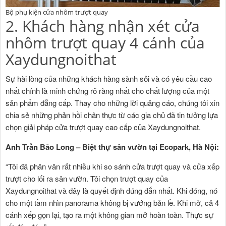
Bộ phụ kiện cửa nhôm trượt quay
2. Khách hàng nhận xét cửa
nhôm trượt quay 4 cánh của
Xaydungnoithat
Sự hài lòng của những khách hàng sành sỏi và có yêu cầu cao
nhất chính là minh chứng rõ ràng nhất cho chất lượng của một
sản phẩm đẳng cấp. Thay cho những lời quảng cáo, chúng tôi xin
chia sẻ những phản hồi chân thực từ các gia chủ đã tin tưởng lựa
chọn giải pháp cửa trượt quay cao cấp của Xaydungnoithat.
Anh Trần Bảo Long – Biệt thự sân vườn tại Ecopark, Hà Nội:
“Tôi đã phân vân rất nhiều khi so sánh cửa trượt quay và cửa xếp
trượt cho lối ra sân vườn. Tôi chọn trượt quay của
Xaydungnoithat và đây là quyết định đúng đắn nhất. Khi đóng, nó
cho một tầm nhìn panorama không bị vướng bản lề. Khi mở, cả 4
cánh xếp gọn lại, tạo ra một không gian mở hoàn toàn. Thực sự