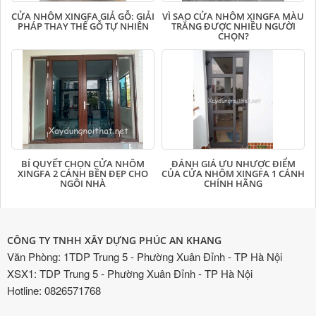
CỬA NHÔM XINGFA GIẢ GỖ: GIẢI
VÌ SAO CỬA NHÔM XINGFA MÀU
PHÁP THAY THẾ GỖ TỰ NHIÊN
TRẮNG ĐƯỢC NHIỀU NGƯỜI
CHỌN?
BÍ QUYẾT CHỌN CỬA NHÔM
ĐÁNH GIÁ ƯU NHƯỢC ĐIỂM
XINGFA 2 CÁNH BỀN ĐẸP CHO
CỦA CỬA NHÔM XINGFA 1 CÁNH
NGÔI NHÀ
CHÍNH HÃNG
CÔNG TY TNHH XÂY DỰNG PHÚC AN KHANG
Văn Phòng: 1TDP Trung 5 - Phường Xuân Đỉnh - TP Hà Nội
XSX1: TDP Trung 5 - Phường Xuân Đỉnh - TP Hà Nội
Hotline: 0826571768