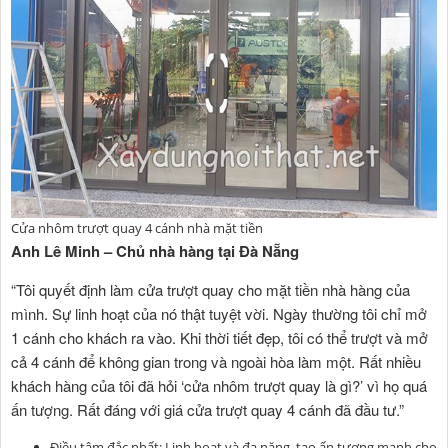
Cửa nhôm trượt quay 4 cánh nhà mặt tiền
Anh Lê Minh – Chủ nhà hàng tại Đà Nẵng
“Tôi quyết định làm cửa trượt quay cho mặt tiền nhà hàng của
mình. Sự linh hoạt của nó thật tuyệt vời. Ngày thường tôi chỉ mở
1 cánh cho khách ra vào. Khi thời tiết đẹp, tôi có thể trượt và mở
cả 4 cánh để không gian trong và ngoài hòa làm một. Rất nhiều
khách hàng của tôi đã hỏi ‘cửa nhôm trượt quay là gì?’ vì họ quá
ấn tượng. Rất đáng với giá cửa trượt quay 4 cánh đã đầu tư.”
Điều tâm đắc nhất: Linh hoạt và đa năng, tạo ấn tượng mạnh cho