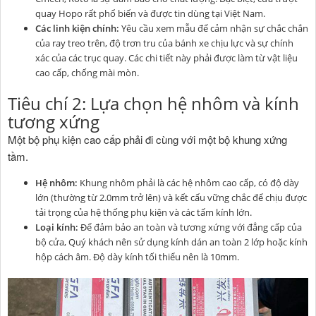
quay Hopo rất phổ biến và được tin dùng tại Việt Nam.
Các linh kiện chính:
Yêu cầu xem mẫu để cảm nhận sự chắc chắn
của ray treo trên, độ trơn tru của bánh xe chịu lực và sự chính
xác của các trục quay. Các chi tiết này phải được làm từ vật liệu
cao cấp, chống mài mòn.
Tiêu chí 2: Lựa chọn hệ nhôm và kính
tương xứng
Một bộ phụ kiện cao cấp phải đi cùng với một bộ khung xứng
tầm.
Hệ nhôm:
Khung nhôm phải là các hệ nhôm cao cấp, có độ dày
lớn (thường từ 2.0mm trở lên) và kết cấu vững chắc để chịu được
tải trọng của hệ thống phụ kiện và các tấm kính lớn.
Loại kính:
Để đảm bảo an toàn và tương xứng với đẳng cấp của
bộ cửa, Quý khách nên sử dụng kính dán an toàn 2 lớp hoặc kính
hộp cách âm. Độ dày kính tối thiểu nên là 10mm.