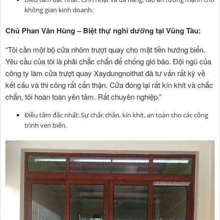
không gian kinh doanh.
Chú Phan Văn Hùng – Biệt thự nghỉ dưỡng tại Vũng Tàu:
“Tôi cần một bộ cửa nhôm trượt quay cho mặt tiền hướng biển.
Yêu cầu của tôi là phải chắc chắn để chống gió bão. Đội ngũ của
công ty làm cửa trượt quay Xaydungnoithat đã tư vấn rất kỹ về
kết cấu và thi công rất cẩn thận. Cửa đóng lại rất kín khít và chắc
chắn, tôi hoàn toàn yên tâm. Rất chuyên nghiệp.”
Điều tâm đắc nhất: Sự chắc chắn, kín khít, an toàn cho các công
trình ven biển.