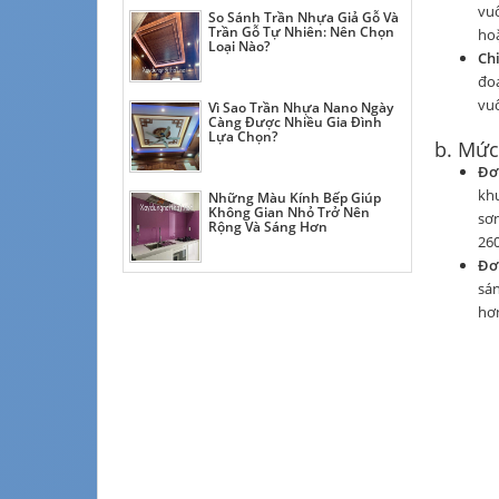
vu
So Sánh Trần Nhựa Giả Gỗ Và
Trần Gỗ Tự Nhiên: Nên Chọn
hoặ
Loại Nào?
Chi
đoạ
vuô
Vì Sao Trần Nhựa Nano Ngày
Càng Được Nhiều Gia Đình
Lựa Chọn?
b. Mức
Đơn
khu
Những Màu Kính Bếp Giúp
Không Gian Nhỏ Trở Nên
sơn
Rộng Và Sáng Hơn
26
Đơ
sán
hơ