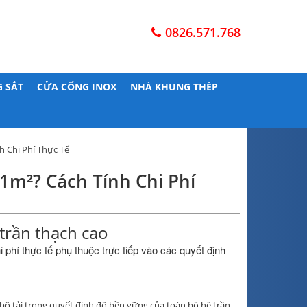
0826.571.768
 SẮT
CỬA CỔNG INOX
NHÀ KHUNG THÉP
h Chi Phí Thực Tế
1m²? Cách Tính Chi Phí
 trần thạch cao
 phí thực tế phụ thuộc trực tiếp vào các quyết định
ộ tải trọng quyết định độ bền vững của toàn bộ hệ trần.