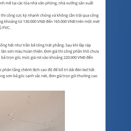
nh mẽ tại các tòa nhà văn phòng, nhà xưởng sản xuất
ộ thi công cực kỳ nhanh chóng và không cần trải qua công
rong khoảng từ 130.000 VNĐ đến 165.000 VNĐ trên một mét
ủ PVC.
ống hệt như trần bê tông trát phẳng. Sau khi lắp ráp
à lăn sơn màu hoàn thiện. Đơn giá thi công phần thô chưa
 bả trọn gói, mức giá rơi vào khoảng 220.000 VNĐ đến
c phân tầng chênh lệch cao độ để bố trí dải đèn led hắt
ng sơn bả góc cạnh sắc nét, đơn giá trọn gói thường cao