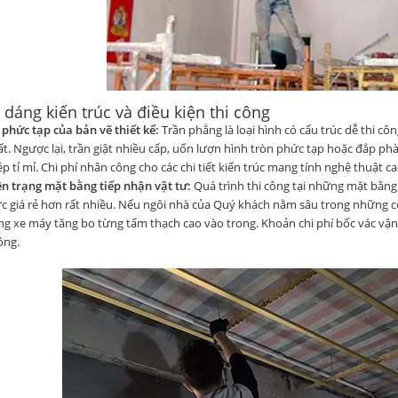
 dáng kiến trúc và điều kiện thi công
phức tạp của bản vẽ thiết kế:
Trần phẳng
là loại hình có cấu trúc dễ thi c
t. Ngược lại, trần giật nhiều cấp, uốn lượn hình tròn phức tạp hoặc đắp phà
p tỉ mỉ. Chi phí nhân công cho các chi tiết kiến trúc mang tính nghệ thuật 
n trạng mặt bằng tiếp nhận vật tư:
Quá trình thi công tại những mặt bằng t
c giá rẻ hơn rất nhiều. Nếu ngôi nhà của Quý khách nằm sâu trong những 
g xe máy tăng bo từng tấm thạch cao vào trong. Khoản chi phí bốc vác vậ
ông.