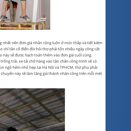
ông nhất nên đơn giá nhân công luôn ở mức thấp và tiết kiệm
o chỉ tân cổ điển đòi hỏi thợ phải tốn nhiều ngày công cắt
cao này sẽ được hạch toán thêm vào đơn giá cuối cùng.
rống trải, xe tải chở hàng vào tận chân công trình sẽ có
con ngõ hẻm nhỏ hẹp tại Hà Nội và TPHCM, thợ phụ phải
n chuyển này sẽ làm tăng giá thành nhân công trên mỗi mét