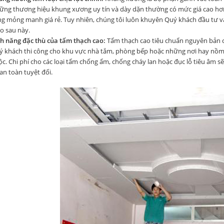
ững thương hiệu
khung xương
uy tín và dày dặn thường có mức giá cao hơ
g mỏng manh giá rẻ. Tuy nhiên, chúng tôi luôn khuyên Quý khách đầu tư và
o sau này.
nh năng đặc thù của tấm thạch cao:
Tấm thạch cao tiêu chuẩn nguyên bản có
 khách thi công cho khu vực nhà tắm, phòng bếp hoặc những nơi hay nồm ẩ
c. Chi phí cho các loại tấm chống ẩm, chống cháy lan hoặc đục lỗ tiêu âm s
an toàn tuyệt đối.