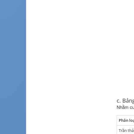
c. Bảng
Nhằm cun
Phân loạ
Trần th