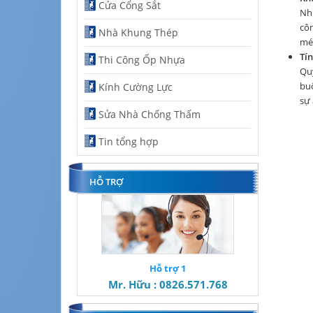
Cửa Cổng Sắt
Nh
côn
Nhà Khung Thép
mé
Tí
Thi Công Ốp Nhựa
Quý
buộ
Kính Cường Lực
sự 
Sửa Nhà Chống Thấm
Tin tổng hợp
HỖ TRỢ
Hỗ trợ 1
Mr. Hữu : 0826.571.768