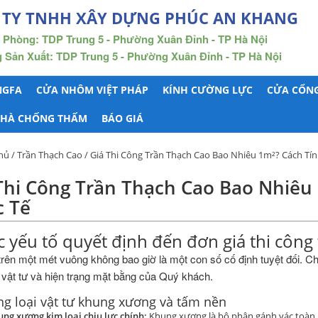
 TY TNHH XÂY DỰNG PHÚC AN KHANG
 Phòng: TDP Trung 5 - Phường Xuân Đỉnh - TP Hà Nội
Sản Xuất: TDP Trung 5 - Phường Xuân Đỉnh - TP Hà Nội
NGFA
CỬA NHÔM VIỆT PHÁP
KÍNH CƯỜNG LỰC
CỬA CỔNG
NHÀ CHỐNG THẤM
BÁO GIÁ
hủ
/
Trần Thạch Cao
/ Giá Thi Công Trần Thạch Cao Bao Nhiêu 1m²? Cách Tín
Thi Công Trần Thạch Cao Bao Nhiêu 
 Tế
c yếu tố quyết định đến đơn giá thi công
trên một mét vuông không bao giờ là một con số cố định tuyệt đối. Chi
 vật tư và hiện trạng mặt bằng của Quý khách.
ng loại vật tư khung xương và tấm nền
ng xương kim loại chịu lực chính:
Khung xương là bộ phận gánh vác toàn b