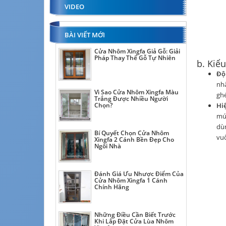
VIDEO
BÀI VIẾT MỚI
Cửa Nhôm Xingfa Giả Gỗ: Giải
Pháp Thay Thế Gỗ Tự Nhiên
b. Kiểu
Độ 
nhấ
Vì Sao Cửa Nhôm Xingfa Màu
ghé
Trắng Được Nhiều Người
Hiệ
Chọn?
mứ
dùn
Bí Quyết Chọn Cửa Nhôm
vu
Xingfa 2 Cánh Bền Đẹp Cho
Ngôi Nhà
Đánh Giá Ưu Nhược Điểm Của
Cửa Nhôm Xingfa 1 Cánh
Chính Hãng
Những Điều Cần Biết Trước
Khi Lắp Đặt Cửa Lùa Nhôm