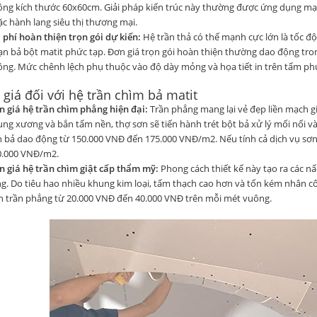
ông kích thước 60x60cm. Giải pháp kiến trúc này thường được ứng dụng mạ
c hành lang siêu thị thương mại.
 phí hoàn thiện trọn gói dự kiến:
Hệ trần thả có thế mạnh cực lớn là tốc đ
n bả bột matit phức tạp. Đơn giá trọn gói hoàn thiện thường dao động t
ng. Mức chênh lệch phụ thuộc vào độ dày mỏng và họa tiết in trên tấm ph
 giá đối với hệ trần chìm bả matit
 giá hệ trần chìm phẳng hiện đại:
Trần phẳng mang lại vẻ đẹp liền mạch gi
ng xương và bắn tấm nền, thợ sơn sẽ tiến hành trét bột bả xử lý mối nối v
 bả dao động từ 150.000 VNĐ đến 175.000 VNĐ/m2. Nếu tính cả dịch vụ sơn
0.000 VNĐ/m2.
n giá hệ trần chìm giật cấp thẩm mỹ:
Phong cách thiết kế này tạo ra các nấ
g. Do tiêu hao nhiều khung kim loại, tấm thạch cao hơn và tốn kém nhân cô
n trần phẳng từ 20.000 VNĐ đến 40.000 VNĐ trên mỗi mét vuông.