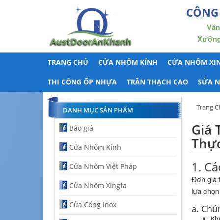
CÔNG
Văn
Xưởng 
TRANG CHỦ
CỬA NHÔM KÍNH
CỬA NHÔM XI
THI CÔNG ỐP NHỰA
TRẦN THẠCH CAO
SỬA 
Trang C
DANH MỤC SẢN PHẨM
Giá 
Báo giá
Thực
Cửa Nhôm Kính
1. Cá
Cửa Nhôm Việt Pháp
Đơn giá 
Cửa Nhôm Xingfa
lựa chọn
Cửa Cổng Inox
a. Chủ
Khu