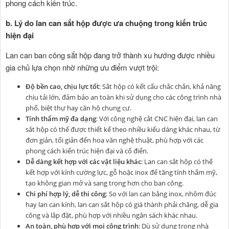
phong cách kiến trúc.
b. Lý do lan can sắt hộp được ưa chuộng trong kiến trúc
hiện đại
Lan can ban công sắt hộp đang trở thành xu hướng được nhiều
gia chủ lựa chọn nhờ những ưu điểm vượt trội:
Độ bền cao, chịu lực tốt
: Sắt hộp có kết cấu chắc chắn, khả năng
chịu tải lớn, đảm bảo an toàn khi sử dụng cho các công trình nhà
phố, biệt thự hay căn hộ chung cư.
Tính thẩm mỹ đa dạng
: Với công nghệ cắt CNC hiện đại, lan can
sắt hộp có thể được thiết kế theo nhiều kiểu dáng khác nhau, từ
đơn giản, tối giản đến hoa văn nghệ thuật, phù hợp với các
phong cách kiến trúc hiện đại và cổ điển.
Dễ dàng kết hợp với các vật liệu khác
: Lan can sắt hộp có thể
kết hợp với kính cường lực, gỗ hoặc inox để tăng tính thẩm mỹ,
tạo không gian mở và sang trọng hơn cho ban công.
Chi phí hợp lý, dễ thi công
: So với lan can bằng inox, nhôm đúc
hay lan can kính, lan can sắt hộp có giá thành phải chăng, dễ gia
công và lắp đặt, phù hợp với nhiều ngân sách khác nhau.
An toàn, phù hợp với mọi công trình
: Dù sử dụng trong nhà