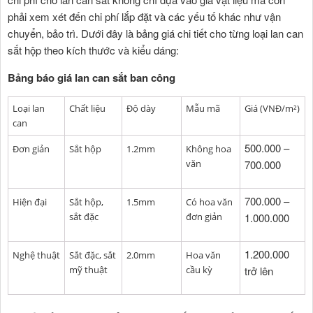
phải xem xét đến chi phí lắp đặt và các yếu tố khác như vận
chuyển, bảo trì. Dưới đây là bảng giá chi tiết cho từng loại lan can
sắt hộp theo kích thước và kiểu dáng:
Bảng báo giá lan can sắt ban công
Loại lan
Chất liệu
Độ dày
Mẫu mã
Giá (VNĐ/m²)
can
500.000 –
Đơn giản
Sắt hộp
1.2mm
Không hoa
văn
700.000
700.000 –
Hiện đại
Sắt hộp,
1.5mm
Có hoa văn
sắt đặc
đơn giản
1.000.000
1.200.000
Nghệ thuật
Sắt đặc, sắt
2.0mm
Hoa văn
mỹ thuật
cầu kỳ
trở lên