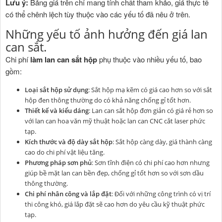
Lưu ý:
Bảng giá trên chỉ mang tính chất tham khảo, giá thực tế
có thể chênh lệch tùy thuộc vào các yếu tố đã nêu ở trên.
Những yếu tố ảnh hưởng đến giá lan
can sắt.
Chi phí
làm lan can sắt hộp
phụ thuộc vào nhiều yếu tố, bao
gồm:
Loại sắt hộp sử dụng
: Sắt hộp mạ kẽm có giá cao hơn so với sắt
hộp đen thông thường do có khả năng chống gỉ tốt hơn.
Thiết kế và kiểu dáng
: Lan can sắt hộp đơn giản có giá rẻ hơn so
với lan can hoa văn mỹ thuật hoặc lan can CNC cắt laser phức
tạp.
Kích thước và độ dày sắt hộp
: Sắt hộp càng dày, giá thành càng
cao do chi phí vật liệu tăng.
Phương pháp sơn phủ
: Sơn tĩnh điện có chi phí cao hơn nhưng
giúp bề mặt lan can bền đẹp, chống gỉ tốt hơn so với sơn dầu
thông thường.
Chi phí nhân công và lắp đặt
: Đối với những công trình có vị trí
thi công khó, giá lắp đặt sẽ cao hơn do yêu cầu kỹ thuật phức
tạp.