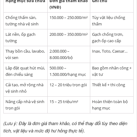
Hạng mục sửa chữa
Đơn giá tham khảo
Ghi chú
(VNĐ)
Chống thấm sàn,
150.000 – 250.000/m²
Tùy vật liệu chống
tường nhà vệ sinh
thấm
Lát nền, ốp gạch
200.000 – 350.000/m²
Gạch chống trơn,
tường
gạch ốp cao cấp
Thay bồn cầu, lavabo,
2.000.000 –
Inax, Toto, Caesar…
vòi sen
8.000.000/bộ
Lắp đặt quạt hút mùi,
500.000 –
Bao gồm nhân công +
đèn chiếu sáng
1.500.000/hạng mục
vật tư
Cải tạo, mở rộng nhà
12 – 20 triệu trọn gói
Thiết kế + thi công
vệ sinh nhỏ
Nâng cấp nhà vệ sinh
15 – 25 triệu/m²
Hoàn thiện toàn bộ
trọn gói
hạng mục
(Lưu ý: Đây là đơn giá tham khảo, có thể thay đổi tùy theo diện
tích, vật liệu và mức độ hư hỏng thực tế).