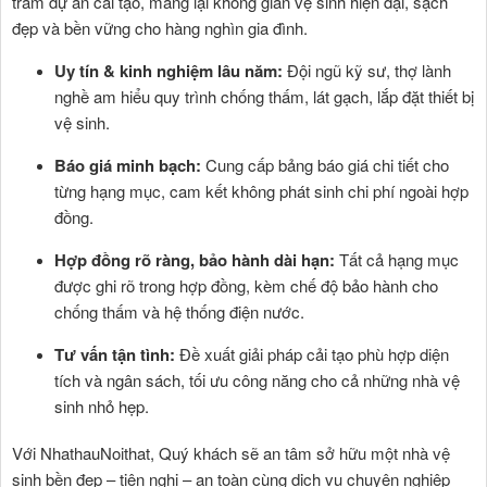
trăm dự án cải tạo, mang lại không gian vệ sinh hiện đại, sạch
đẹp và bền vững cho hàng nghìn gia đình.
Uy tín & kinh nghiệm lâu năm:
Đội ngũ kỹ sư, thợ lành
nghề am hiểu quy trình chống thấm, lát gạch, lắp đặt thiết bị
vệ sinh.
Báo giá minh bạch:
Cung cấp bảng báo giá chi tiết cho
từng hạng mục, cam kết không phát sinh chi phí ngoài hợp
đồng.
Hợp đồng rõ ràng, bảo hành dài hạn:
Tất cả hạng mục
được ghi rõ trong hợp đồng, kèm chế độ bảo hành cho
chống thấm và hệ thống điện nước.
Tư vấn tận tình:
Đề xuất giải pháp cải tạo phù hợp diện
tích và ngân sách, tối ưu công năng cho cả những nhà vệ
sinh nhỏ hẹp.
Với NhathauNoithat, Quý khách sẽ an tâm sở hữu một nhà vệ
sinh bền đẹp – tiện nghi – an toàn cùng dịch vụ chuyên nghiệp