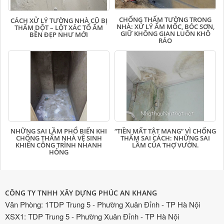
CHỐNG THẤM TƯỜNG TRONG
CÁCH XỬ LÝ TƯỜNG NHÀ CŨ BỊ
NHÀ: XỬ LÝ ẨM MỐC, BÓC SƠN,
THẤM DỘT – LỘT XÁC TỔ ẤM
GIỮ KHÔNG GIAN LUÔN KHÔ
BỀN ĐẸP NHƯ MỚI
RÁO
NHỮNG SAI LẦM PHỔ BIẾN KHI
“TIỀN MẤT TẬT MANG” VÌ CHỐNG
CHỐNG THẤM NHÀ VỆ SINH
THẤM SAI CÁCH: NHỮNG SAI
KHIẾN CÔNG TRÌNH NHANH
LẦM CỦA THỢ VƯỜN.
HỎNG
CÔNG TY TNHH XÂY DỰNG PHÚC AN KHANG
Văn Phòng: 1TDP Trung 5 - Phường Xuân Đỉnh - TP Hà Nội
XSX1: TDP Trung 5 - Phường Xuân Đỉnh - TP Hà Nội