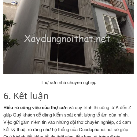
Thợ sơn nhà chuyên nghiệp
6. Kết luận
Hiểu rõ công việc của thợ sơn
và quy trình thi công từ A đến Z
giúp Quý khách dễ dàng kiểm soát chất lượng tổ ấm của mình.
Việc gửi gắm niềm tin vào những đội thợ chuyên nghiệp, có cam
kết kỹ thuật rõ ràng như hệ thống của Cuadephanoi.net sẽ giúp
Quý khách tiết kiệm tối đa thời gian, tiền bạc và tránh được