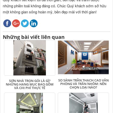
những phiền toái không đáng có. Chúc Quý khách sớm sở hữu
một không gian sống hoàn mỹ, bền đẹp mãi với thời gian!
Những bài viết liên quan
SO SÁNH TRẦN THẠCH CAO VĂN
SƠN NHÀ TRỌN GÓI LÀ GÌ?
PHÒNG VÀ TRẦN NHÔM: NÊN
NHỮNG HẠNG MỤC BAO GỒM
CHỌN LOẠI NÀO?
VÀ CHI PHÍ THỰC TẾ