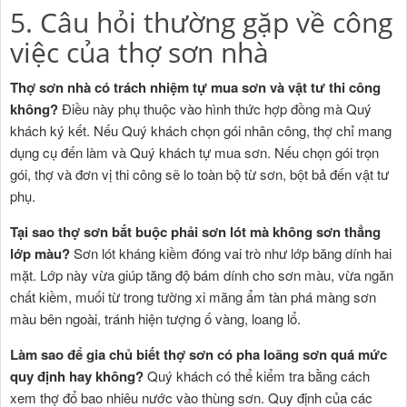
5. Câu hỏi thường gặp về công
việc của thợ sơn nhà
Thợ sơn nhà có trách nhiệm tự mua sơn và vật tư thi công
không?
Điều này phụ thuộc vào hình thức hợp đồng mà Quý
khách ký kết. Nếu Quý khách chọn gói nhân công, thợ chỉ mang
dụng cụ đến làm và Quý khách tự mua sơn. Nếu chọn gói trọn
gói, thợ và đơn vị thi công sẽ lo toàn bộ từ sơn, bột bả đến vật tư
phụ.
Tại sao thợ sơn bắt buộc phải sơn lót mà không sơn thẳng
lớp màu?
Sơn lót kháng kiềm đóng vai trò như lớp băng dính hai
mặt. Lớp này vừa giúp tăng độ bám dính cho sơn màu, vừa ngăn
chất kiềm, muối từ trong tường xi măng ẩm tàn phá màng sơn
màu bên ngoài, tránh hiện tượng ố vàng, loang lổ.
Làm sao để gia chủ biết thợ sơn có pha loãng sơn quá mức
quy định hay không?
Quý khách có thể kiểm tra bằng cách
xem thợ đổ bao nhiêu nước vào thùng sơn. Quy định của các