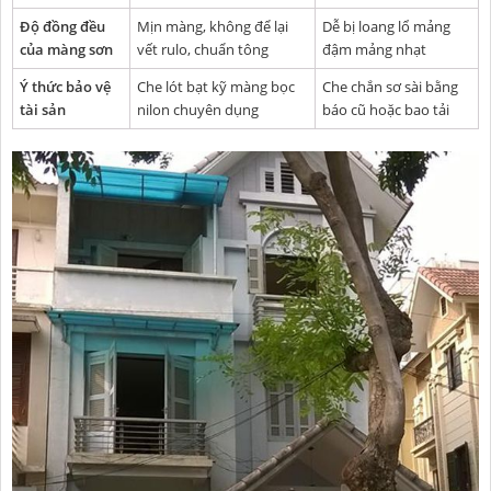
Độ đồng đều
Mịn màng, không để lại
Dễ bị loang lổ mảng
của màng sơn
vết rulo, chuẩn tông
đậm mảng nhạt
Ý thức bảo vệ
Che lót bạt kỹ màng bọc
Che chắn sơ sài bằng
tài sản
nilon chuyên dụng
báo cũ hoặc bao tải