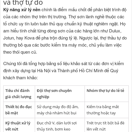
và thợ tự do
Kỹ năng xử lý nền
chính là điểm mấu chốt để phân biệt trình độ
của các nhóm thợ trên thị trường. Thợ sơn lành nghề thuộc các
tổ chức uy tín luôn tuân thủ quy chuẩn kỹ thuật nghiêm ngặt. Họ
am hiểu tính chất từng dòng sơn của các hãng lớn như Dulux,
Jotun, hay Kova để pha trộn đúng tỷ lệ. Ngược lại, thợ thầu tự do
thường bỏ qua các bước kiểm tra máy móc, chủ yếu làm việc
theo thói quen cũ.
Chúng tôi đã tổng hợp bảng số liệu khảo sát từ các đơn vị kiểm
định xây dựng tại Hà Nội và Thành phố Hồ Chí Minh để Quý
khách tham khảo:
Tiêu chí đánh
Đội thợ sơn chuyên
Nhóm thợ tự do lẻ tẻ
giá chất lượng
nghiệp
Thiết bị đo đạc
Sử dụng máy đo độ ẩm,
Kiểm tra bằng mắt
bề mặt
máy chà nhám hút bụi
thường hoặc tay
Kỹ thuật xử lý
Đục chữ V, dán lưới sợi
Trét trực tít bột bả đè
vết nứt
thủy tinh, bơm keo
lên vết nứt