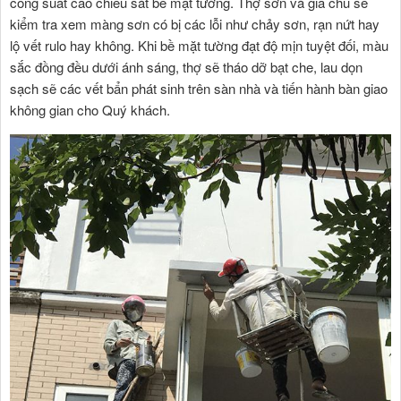
công suất cao chiếu sát bề mặt tường. Thợ sơn và gia chủ sẽ
kiểm tra xem màng sơn có bị các lỗi như chảy sơn, rạn nứt hay
lộ vết rulo hay không. Khi bề mặt tường đạt độ mịn tuyệt đối, màu
sắc đồng đều dưới ánh sáng, thợ sẽ tháo dỡ bạt che, lau dọn
sạch sẽ các vết bẩn phát sinh trên sàn nhà và tiến hành bàn giao
không gian cho Quý khách.