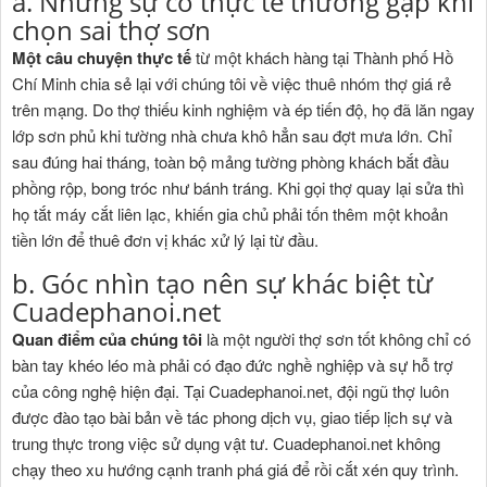
a. Những sự cố thực tế thường gặp khi
chọn sai thợ sơn
Một câu chuyện thực tế
từ một khách hàng tại Thành phố Hồ
Chí Minh chia sẻ lại với chúng tôi về việc thuê nhóm thợ giá rẻ
trên mạng. Do thợ thiếu kinh nghiệm và ép tiến độ, họ đã lăn ngay
lớp sơn phủ khi tường nhà chưa khô hẳn sau đợt mưa lớn. Chỉ
sau đúng hai tháng, toàn bộ mảng tường phòng khách bắt đầu
phồng rộp, bong tróc như bánh tráng. Khi gọi thợ quay lại sửa thì
họ tắt máy cắt liên lạc, khiến gia chủ phải tốn thêm một khoản
tiền lớn để thuê đơn vị khác xử lý lại từ đầu.
b. Góc nhìn tạo nên sự khác biệt từ
Cuadephanoi.net
Quan điểm của chúng tôi
là một người thợ sơn tốt không chỉ có
bàn tay khéo léo mà phải có đạo đức nghề nghiệp và sự hỗ trợ
của công nghệ hiện đại. Tại Cuadephanoi.net, đội ngũ thợ luôn
được đào tạo bài bản về tác phong dịch vụ, giao tiếp lịch sự và
trung thực trong việc sử dụng vật tư. Cuadephanoi.net không
chạy theo xu hướng cạnh tranh phá giá để rồi cắt xén quy trình.