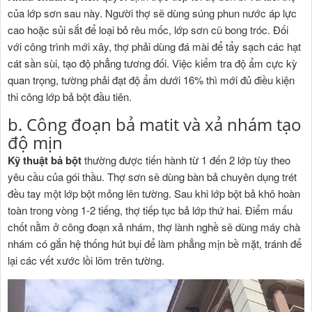
của lớp sơn sau này. Người thợ sẽ dùng súng phun nước áp lực
cao hoặc sủi sắt để loại bỏ rêu mốc, lớp sơn cũ bong tróc. Đối
với công trình mới xây, thợ phải dùng đá mài để tẩy sạch các hạt
cát sần sùi, tạo độ phẳng tương đối. Việc kiểm tra độ ẩm cực kỳ
quan trọng, tường phải đạt độ ẩm dưới 16% thì mới đủ điều kiện
thi công lớp bả bột đầu tiên.
b. Công đoạn bả matit và xả nhám tạo
độ mịn
Kỹ thuật bả bột
thường được tiến hành từ 1 đến 2 lớp tùy theo
yêu cầu của gói thầu. Thợ sơn sẽ dùng bàn bả chuyên dụng trét
đều tay một lớp bột mỏng lên tường. Sau khi lớp bột bả khô hoàn
toàn trong vòng 1-2 tiếng, thợ tiếp tục bả lớp thứ hai. Điểm mấu
chốt nằm ở công đoạn xả nhám, thợ lành nghề sẽ dùng máy chà
nhám có gắn hệ thống hút bụi để làm phẳng mịn bề mặt, tránh để
lại các vết xước lồi lõm trên tường.