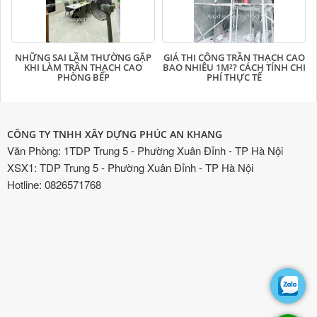
NHỮNG SAI LẦM THƯỜNG GẶP
GIÁ THI CÔNG TRẦN THẠCH CAO
KHI LÀM TRẦN THẠCH CAO
BAO NHIÊU 1M²? CÁCH TÍNH CHI
PHÒNG BẾP
PHÍ THỰC TẾ
CÔNG TY TNHH XÂY DỰNG PHÚC AN KHANG
Văn Phòng: 1TDP Trung 5 - Phường Xuân Đỉnh - TP Hà Nội
XSX1: TDP Trung 5 - Phường Xuân Đỉnh - TP Hà Nội
Hotline: 0826571768