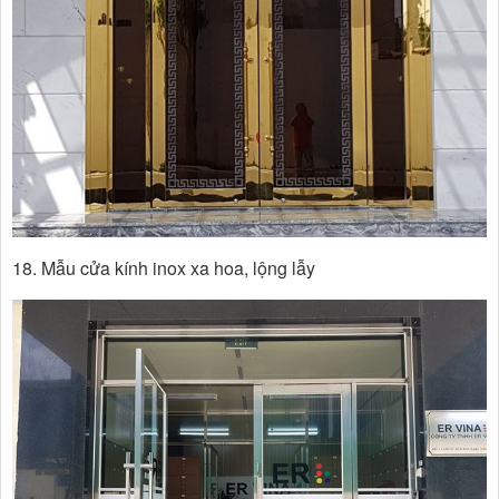
18. Mẫu cửa kính inox xa hoa, lộng lẫy