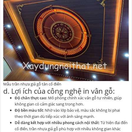
Mẫu trần nhựa giả gỗ tân cổ điển
d. Lợi ích của công nghệ in vân gỗ:
Độ chân thực cao
: Mô phỏng chính xác vân gỗ tự nhiên, giúp
không gian có cảm giác sang trọng hơn.
Độ bền màu tốt
: Nhờ vào lớp bảo vệ, màu sắc không bị phai
theo thời gian dù tiếp xúc với ánh sáng mạnh.
Dễ dàng kết hợp với nhiều phong cách nội thất
: Từ hiện đại đến
cổ điển, trần nhựa giả gỗ phù hợp với nhiều không gian khác