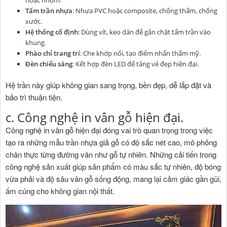
Tấm trần nhựa
: Nhựa PVC hoặc composite, chống thấm, chống
xước.
Hệ thống cố định
: Dùng vít, keo dán để gắn chặt tấm trần vào
khung.
Phào chỉ trang trí
: Che khớp nối, tạo điểm nhấn thẩm mỹ.
Đèn chiếu sáng
: Kết hợp đèn LED để tăng vẻ đẹp hiện đại.
Hệ trần này giúp không gian sang trọng, bền đẹp, dễ lắp đặt và
bảo trì thuận tiện.
c. Công nghệ in vân gỗ hiện đại.
Công nghệ in vân gỗ hiện đại đóng vai trò quan trọng trong việc
tạo ra những mẫu trần nhựa giả gỗ có độ sắc nét cao, mô phỏng
chân thực từng đường vân như gỗ tự nhiên. Những cải tiến trong
công nghệ sản xuất giúp sản phẩm có màu sắc tự nhiên, độ bóng
vừa phải và độ sâu vân gỗ sống động, mang lại cảm giác gần gũi,
ấm cúng cho không gian nội thất.