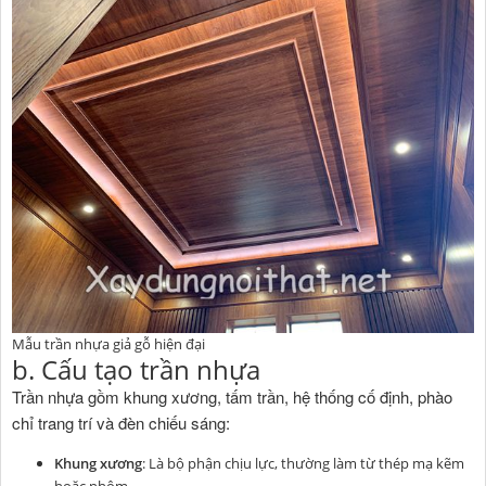
Mẫu trần nhựa giả gỗ hiện đại
b. Cấu tạo trần nhựa
Trần nhựa gồm khung xương, tấm trần, hệ thống cố định, phào
chỉ trang trí và đèn chiếu sáng:
Khung xương
: Là bộ phận chịu lực, thường làm từ thép mạ kẽm
hoặc nhôm.