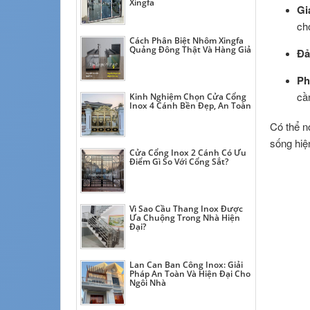
Xingfa
Gi
ch
Cách Phân Biệt Nhôm Xingfa
Quảng Đông Thật Và Hàng Giả
Đả
Ph
cầ
Kinh Nghiệm Chọn Cửa Cổng
Inox 4 Cánh Bền Đẹp, An Toàn
Có thể n
sống hiện
Cửa Cổng Inox 2 Cánh Có Ưu
Điểm Gì So Với Cổng Sắt?
Vì Sao Cầu Thang Inox Được
Ưa Chuộng Trong Nhà Hiện
Đại?
Lan Can Ban Công Inox: Giải
Pháp An Toàn Và Hiện Đại Cho
Ngôi Nhà