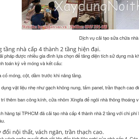
Dịch vụ cải tạo sửa chữa nhà
g tầng nhà cấp 4 thành 2 tầng hiện đại.
iải pháp được nhiều gia đình lựa chọn để tăng diện tích sử dụng mà 
tính toán kỹ về móng và kết cấu:
a cố móng, cột, dầm trước khi nâng tầng.
 dụng vật liệu nhẹ như gạch không nung, tấm panel, trần thạch cao để
 trí thêm ban công kính, cửa nhôm Xingfa để ngôi nhà thông thoáng và
h hàng tại TPHCM đã cải tạo nhà cấp 4 thành nhà 2 tầng với chi phí 
ầu.
 đổi nội thất, vách ngăn, trần thạch cao.
 và vách ngăn quyết định rất lớn đến tính tiện nghi của nhà cấp 4. Cá