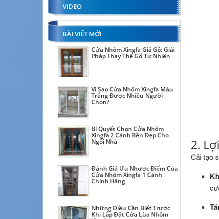
VIDEO
BÀI VIẾT MỚI
Cửa Nhôm Xingfa Giả Gỗ: Giải
Pháp Thay Thế Gỗ Tự Nhiên
Vì Sao Cửa Nhôm Xingfa Màu
Trắng Được Nhiều Người
Chọn?
Bí Quyết Chọn Cửa Nhôm
Xingfa 2 Cánh Bền Đẹp Cho
2. Lợ
Ngôi Nhà
Cải tạo 
Đánh Giá Ưu Nhược Điểm Của
Kh
Cửa Nhôm Xingfa 1 Cánh
Chính Hãng
cư
Tă
Những Điều Cần Biết Trước
Khi Lắp Đặt Cửa Lùa Nhôm