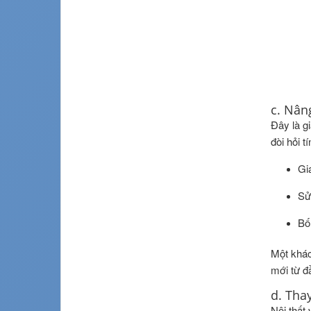
c. Nân
Đây là g
đòi hỏi 
Gi
Sử
Bố
Một khác
mới từ đ
d. Thay
Nội thất