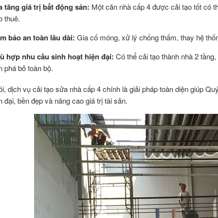
a tăng giá trị bất động sản:
Một căn nhà cấp 4 được cải tạo tốt có th
o thuê.
m bảo an toàn lâu dài:
Gia cố móng, xử lý chống thấm, thay hệ thốn
ù hợp nhu cầu sinh hoạt hiện đại:
Có thể cải tạo thành nhà 2 tần
n phá bỏ toàn bộ.
ói, dịch vụ cải tạo sửa nhà cấp 4 chính là giải pháp toàn diện giúp Q
 đại, bền đẹp và nâng cao giá trị tài sản.