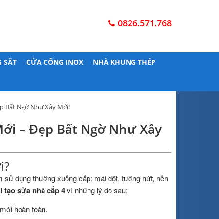
0826.571.768
 SẮT
CỬA CỔNG INOX
NHÀ KHUNG THÉP
ẹp Bất Ngờ Như Xây Mới!
Mới – Đẹp Bất Ngờ Như Xây
i?
m sử dụng thường xuống cấp: mái dột, tường nứt, nền
i tạo sửa nhà cấp 4
vì những lý do sau:
 mới hoàn toàn.