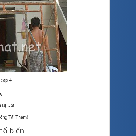
 cấp 4
ội!
Bị Dột!
ông Tái Thấm!
hổ biến