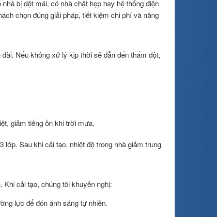
 nhà bị dột mái, có nhà chật hẹp hay hệ thống điện
h chọn đúng giải pháp, tiết kiệm chi phí và nâng
ài. Nếu không xử lý kịp thời sẽ dẫn đến thấm dột,
t, giảm tiếng ồn khi trời mưa.
lớp. Sau khi cải tạo, nhiệt độ trong nhà giảm trung
Khi cải tạo, chúng tôi khuyến nghị:
ng lực để đón ánh sáng tự nhiên.