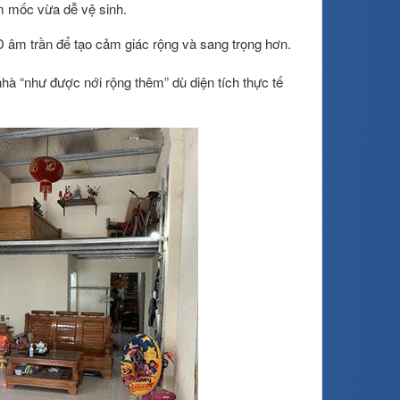
m mốc vừa dễ vệ sinh.
D âm trần để tạo cảm giác rộng và sang trọng hơn.
hà “như được nới rộng thêm” dù diện tích thực tế