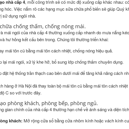
tạo nhà cấp 4
, mỗi công trình sẽ có mức độ xuống cấp khác nhau: có
g hóc. Việc nắm rõ các hạng mục sửa chữa phổ biến sẽ giúp Quý khác
rị sử dụng ngôi nhà.
 chữa chống thấm, chống nóng mái.
và mái ngói của nhà cấp 4 thường xuống cấp nhanh do mưa nắng kéo d
à hư hỏng kết cấu bên trong. Chúng tôi thường triển khai:
ay mái tôn cũ bằng mái tôn cách nhiệt, chống nóng hiệu quả.
p lại mái ngói, xử lý khe hở, bổ sung lớp chống thấm chuyên dụng.
p đặt hệ thống trần thạch cao bên dưới mái để tăng khả năng cách nhiệ
h hàng ở Hà Nội đã thay toàn bộ mái tôn cũ bằng mái tôn cách nhiệt 3 
 độ C so với trước đây.
 tạo phòng khách, phòng bếp, phòng ngủ.
g gian chính của nhà cấp 4 thường hạn chế về ánh sáng và diện tích. 
òng khách:
Mở rộng cửa sổ bằng cửa nhôm kính hoặc vách kính cườ