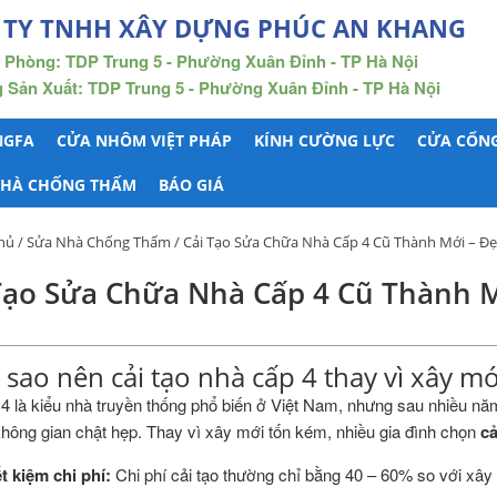
 TY TNHH XÂY DỰNG PHÚC AN KHANG
 Phòng: TDP Trung 5 - Phường Xuân Đỉnh - TP Hà Nội
Sản Xuất: TDP Trung 5 - Phường Xuân Đỉnh - TP Hà Nội
NGFA
CỬA NHÔM VIỆT PHÁP
KÍNH CƯỜNG LỰC
CỬA CỔNG
NHÀ CHỐNG THẤM
BÁO GIÁ
hủ
/
Sửa Nhà Chống Thấm
/ Cải Tạo Sửa Chữa Nhà Cấp 4 Cũ Thành Mới – Đ
Tạo Sửa Chữa Nhà Cấp 4 Cũ Thành 
i sao nên cải tạo nhà cấp 4 thay vì xây mớ
4 là kiểu nhà truyền thống phổ biến ở Việt Nam, nhưng sau nhiều nă
không gian chật hẹp. Thay vì xây mới tốn kém, nhiều gia đình chọn
cả
ết kiệm chi phí:
Chi phí cải tạo thường chỉ bằng 40 – 60% so với xây