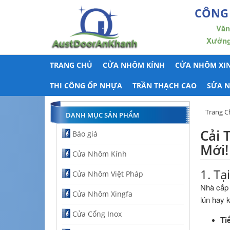
CÔNG
Văn
Xưởng 
TRANG CHỦ
CỬA NHÔM KÍNH
CỬA NHÔM XI
THI CÔNG ỐP NHỰA
TRẦN THẠCH CAO
SỬA 
Trang C
DANH MỤC SẢN PHẨM
Cải 
Báo giá
Mới!
Cửa Nhôm Kính
1. Tạ
Cửa Nhôm Việt Pháp
Nhà cấp 
Cửa Nhôm Xingfa
lún hay 
Cửa Cổng Inox
Ti