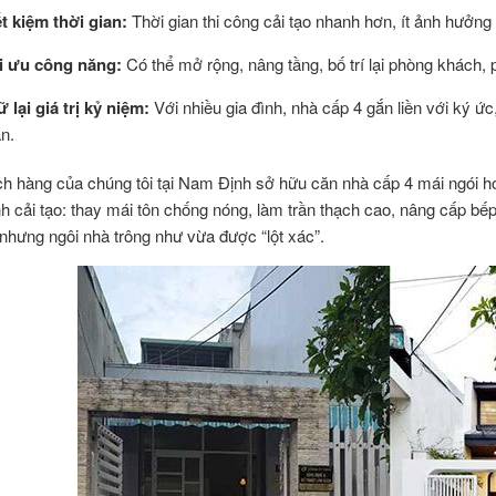
ết kiệm thời gian:
Thời gian thi công cải tạo nhanh hơn, ít ảnh hưởng
i ưu công năng:
Có thể mở rộng, nâng tầng, bố trí lại phòng khách,
ữ lại giá trị kỷ niệm:
Với nhiều gia đình, nhà cấp 4 gắn liền với ký ức,
ần.
h hàng của chúng tôi tại Nam Định sở hữu căn nhà cấp 4 mái ngói hơ
nh cải tạo: thay mái tôn chống nóng, làm trần thạch cao, nâng cấp bếp
nhưng ngôi nhà trông như vừa được “lột xác”.