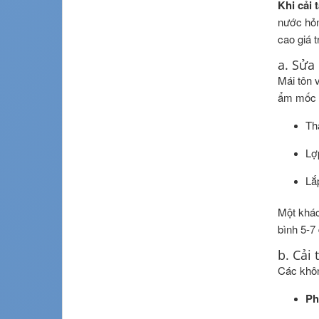
Khi cải 
nước hỏn
cao giá t
a. Sửa
Mái tôn 
ẩm mốc v
Th
Lợ
Lắ
Một khác
bình 5-7
b. Cải
Các khôn
Ph