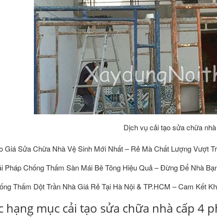
Dịch vụ cải tạo sửa chữa nhà
o Giá Sửa Chữa Nhà Vệ Sinh Mới Nhất – Rẻ Mà Chất Lượng Vượt Tr
ải Pháp Chống Thấm Sàn Mái Bê Tông Hiệu Quả – Đừng Để Nhà Bạn 
ống Thấm Dột Trần Nhà Giá Rẻ Tại Hà Nội & TP.HCM – Cam Kết Kh
c hạng mục cải tạo sửa chữa nhà cấp 4 p