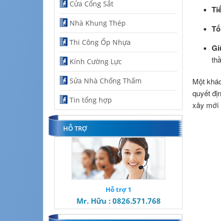
Cửa Cổng Sắt
Ti
Nhà Khung Thép
Tố
Thi Công Ốp Nhựa
Gi
th
Kính Cường Lực
Một khác
Sửa Nhà Chống Thấm
quyết đị
Tin tổng hợp
xây mới 
HỖ TRỢ
Hỗ trợ 1
Mr. Hữu : 0826.571.768