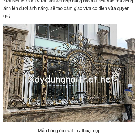
Một biệt thự sân vườn khi kết hợp hàng rào sắt hoa văn mạ đồng,
ánh lên dưới ánh nắng, sẽ tạo cảm giác vừa cổ điển vừa quyền
quý.
Mẫu hàng rào sắt mỹ thuật đẹp