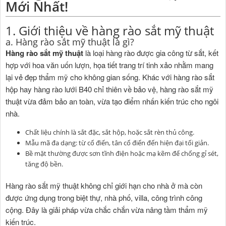
Mới Nhất!
1. Giới thiệu về hàng rào sắt mỹ thuật
a. Hàng rào sắt mỹ thuật là gì?
Hàng rào sắt mỹ thuật
là loại hàng rào được gia công từ sắt, kết
hợp với hoa văn uốn lượn, họa tiết trang trí tinh xảo nhằm mang
lại vẻ đẹp thẩm mỹ cho không gian sống. Khác với hàng rào sắt
hộp hay hàng rào lưới B40 chỉ thiên về bảo vệ, hàng rào sắt mỹ
thuật vừa đảm bảo an toàn, vừa tạo điểm nhấn kiến trúc cho ngôi
nhà.
Chất liệu chính là sắt đặc, sắt hộp, hoặc sắt rèn thủ công.
Mẫu mã đa dạng: từ cổ điển, tân cổ điển đến hiện đại tối giản.
Bề mặt thường được sơn tĩnh điện hoặc mạ kẽm để chống gỉ sét,
tăng độ bền.
Hàng rào sắt mỹ thuật không chỉ giới hạn cho nhà ở mà còn
được ứng dụng trong biệt thự, nhà phố, villa, công trình công
cộng. Đây là giải pháp vừa chắc chắn vừa nâng tầm thẩm mỹ
kiến trúc.