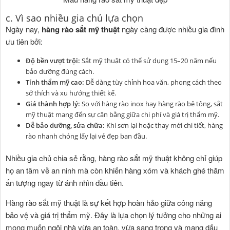
c. Vì sao nhiều gia chủ lựa chọn
Ngày nay,
hàng rào sắt mỹ thuật
ngày càng được nhiều gia đình
ưu tiên bởi:
Độ bền vượt trội:
Sắt mỹ thuật có thể sử dụng 15–20 năm nếu
bảo dưỡng đúng cách.
Tính thẩm mỹ cao:
Dễ dàng tùy chỉnh hoa văn, phong cách theo
sở thích và xu hướng thiết kế.
Giá thành hợp lý:
So với hàng rào inox hay hàng rào bê tông, sắt
mỹ thuật mang đến sự cân bằng giữa chi phí và giá trị thẩm mỹ.
Dễ bảo dưỡng, sửa chữa:
Khi sơn lại hoặc thay mới chi tiết, hàng
rào nhanh chóng lấy lại vẻ đẹp ban đầu.
Nhiều gia chủ chia sẻ rằng, hàng rào sắt mỹ thuật không chỉ giúp
họ an tâm về an ninh mà còn khiến hàng xóm và khách ghé thăm
ấn tượng ngay từ ánh nhìn đầu tiên.
Hàng rào sắt mỹ thuật là sự kết hợp hoàn hảo giữa công năng
bảo vệ và giá trị thẩm mỹ. Đây là lựa chọn lý tưởng cho những ai
mong muốn ngôi nhà vừa an toàn, vừa sang trọng và mang dấu