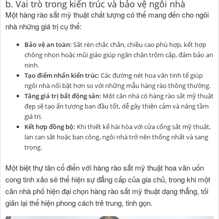
b. Vai trò trong kiến trúc và bảo vệ ngôi nhà
Một hàng rào sắt mỹ thuật chất lượng có thể mang đến cho ngôi
nhà những giá trị cụ thể:
Bảo vệ an toàn:
Sắt rèn chắc chắn, chiều cao phù hợp, kết hợp
chông nhọn hoặc mũi giáo giúp ngăn chặn trộm cắp, đảm bảo an
ninh.
Tạo điểm nhấn kiến trúc:
Các đường nét hoa văn tinh tế giúp
ngôi nhà nổi bật hơn so với những mẫu hàng rào thông thường.
Tăng giá trị bất động sản:
Một căn nhà có hàng rào sắt mỹ thuật
đẹp sẽ tạo ấn tượng ban đầu tốt, dễ gây thiện cảm và nâng tầm
giá trị.
Kết hợp đồng bộ:
Khi thiết kế hài hòa với cửa cổng sắt mỹ thuật,
lan can sắt hoặc ban công, ngôi nhà trở nên thống nhất và sang
trọng.
Một biệt thự tân cổ điển với hàng rào sắt mỹ thuật hoa văn uốn
cong tinh xảo sẽ thể hiện sự đẳng cấp của gia chủ, trong khi một
căn nhà phố hiện đại chọn hàng rào sắt mỹ thuật dạng thẳng, tối
giản lại thể hiện phong cách trẻ trung, tinh gọn.