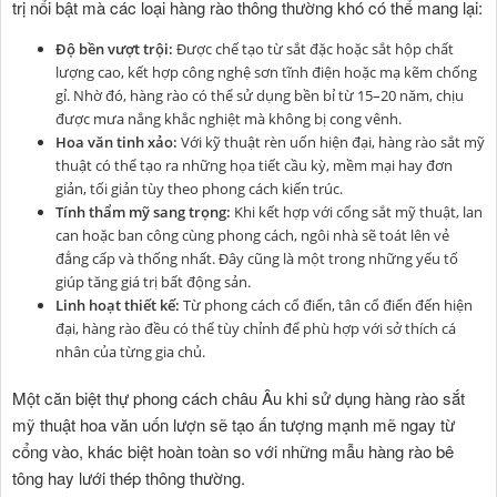
trị nổi bật mà các loại hàng rào thông thường khó có thể mang lại:
Độ bền vượt trội:
Được chế tạo từ sắt đặc hoặc sắt hộp chất
lượng cao, kết hợp công nghệ sơn tĩnh điện hoặc mạ kẽm chống
gỉ. Nhờ đó, hàng rào có thể sử dụng bền bỉ từ 15–20 năm, chịu
được mưa nắng khắc nghiệt mà không bị cong vênh.
Hoa văn tinh xảo:
Với kỹ thuật rèn uốn hiện đại, hàng rào sắt mỹ
thuật có thể tạo ra những họa tiết cầu kỳ, mềm mại hay đơn
giản, tối giản tùy theo phong cách kiến trúc.
Tính thẩm mỹ sang trọng:
Khi kết hợp với cổng sắt mỹ thuật, lan
can hoặc ban công cùng phong cách, ngôi nhà sẽ toát lên vẻ
đẳng cấp và thống nhất. Đây cũng là một trong những yếu tố
giúp tăng giá trị bất động sản.
Linh hoạt thiết kế:
Từ phong cách cổ điển, tân cổ điển đến hiện
đại, hàng rào đều có thể tùy chỉnh để phù hợp với sở thích cá
nhân của từng gia chủ.
Một căn biệt thự phong cách châu Âu khi sử dụng hàng rào sắt
mỹ thuật hoa văn uốn lượn sẽ tạo ấn tượng mạnh mẽ ngay từ
cổng vào, khác biệt hoàn toàn so với những mẫu hàng rào bê
tông hay lưới thép thông thường.