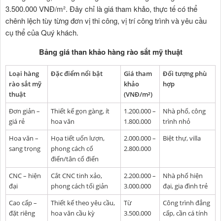
3.500.000 VNĐ/m². Đây chỉ là giá tham khảo, thực tế có thể
chênh lệch tùy từng đơn vị thi công, vị trí công trình và yêu cầu
cụ thể của Quý khách.
Bảng giá than khảo hàng rào sắt mỹ thuật
Loại hàng
Đặc điểm nổi bật
Giá tham
Đối tượng phù
rào sắt mỹ
khảo
hợp
thuật
(VNĐ/m²)
Đơn giản –
Thiết kế gọn gàng, ít
1.200.000 –
Nhà phố, công
giá rẻ
hoa văn
1.800.000
trình nhỏ
Hoa văn –
Họa tiết uốn lượn,
2.000.000 –
Biệt thự, villa
sang trọng
phong cách cổ
2.800.000
điển/tân cổ điển
CNC – hiện
Cắt CNC tinh xảo,
2.200.000 –
Nhà phố hiện
đại
phong cách tối giản
3.000.000
đại, gia đình trẻ
Cao cấp –
Thiết kế theo yêu cầu,
Từ
Công trình đẳng
đặt riêng
hoa văn cầu kỳ
3.500.000
cấp, cần cá tính