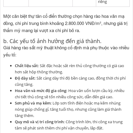
riêng
Một căn biệt thự tân cổ điển thường chọn hàng rào hoa văn mạ
đồng, chi phí trung bình khoảng 2.800.000 VNĐ/m², nhưng giá trị
thẩm mỹ mang lại vượt xa chi phí bỏ ra.
b. Các yếu tố ảnh hưởng đến giá thành.
Giá hàng rào sắt mỹ thuật không cố định mà phụ thuộc vào nhiều
yếu tố:
Chất liệu sắt:
Sắt đặc hoặc sắt rèn thủ công thường có giá cao
hơn sắt hộp thông thường.
Độ dày sắt:
Sắt càng dày thì độ bền càng cao, đồng thời chi phí
cũng tăng.
Hoa văn và mức độ gia công:
Hoa văn uốn lượn cầu kỳ, nhiều
chi tiết thủ công sẽ tốn nhiều công sức, dẫn đến giá cao.
Sơn phủ và mạ kẽm:
Lớp sơn tĩnh điện hoặc mạ kẽm nhúng
nóng giúp chống gỉ, tăng tuổi thọ, nhưng cũng làm giá thành
tăng thêm.
Quy mô và vị trí công trình:
Công trình lớn, thi công xa trung
tâm sẽ phát sinh thêm chi phí vận chuyển, lắp đặt.