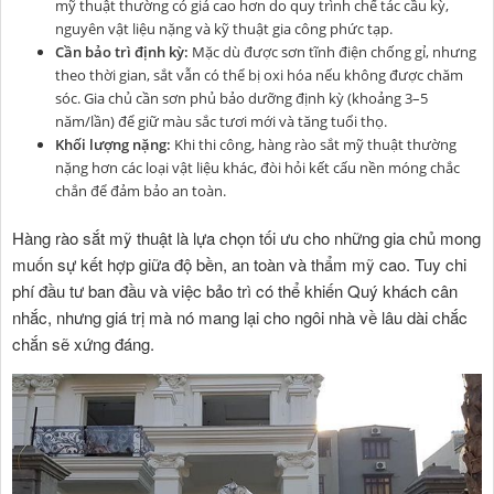
mỹ thuật thường có giá cao hơn do quy trình chế tác cầu kỳ,
nguyên vật liệu nặng và kỹ thuật gia công phức tạp.
Cần bảo trì định kỳ:
Mặc dù được sơn tĩnh điện chống gỉ, nhưng
theo thời gian, sắt vẫn có thể bị oxi hóa nếu không được chăm
sóc. Gia chủ cần sơn phủ bảo dưỡng định kỳ (khoảng 3–5
năm/lần) để giữ màu sắc tươi mới và tăng tuổi thọ.
Khối lượng nặng:
Khi thi công, hàng rào sắt mỹ thuật thường
nặng hơn các loại vật liệu khác, đòi hỏi kết cấu nền móng chắc
chắn để đảm bảo an toàn.
Hàng rào sắt mỹ thuật là lựa chọn tối ưu cho những gia chủ mong
muốn sự kết hợp giữa độ bền, an toàn và thẩm mỹ cao. Tuy chi
phí đầu tư ban đầu và việc bảo trì có thể khiến Quý khách cân
nhắc, nhưng giá trị mà nó mang lại cho ngôi nhà về lâu dài chắc
chắn sẽ xứng đáng.