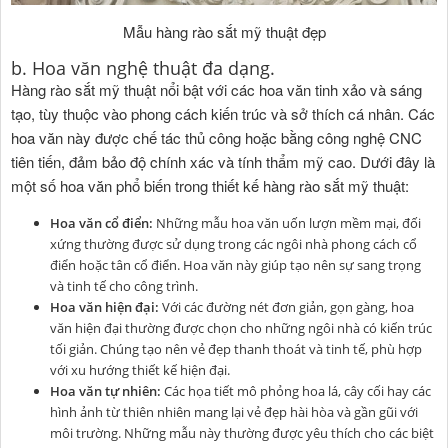
Mẫu hàng rào sắt mỹ thuật đẹp
b. Hoa văn nghệ thuật đa dạng.
Hàng rào sắt mỹ thuật nổi bật với các hoa văn tinh xảo và sáng
tạo, tùy thuộc vào phong cách kiến trúc và sở thích cá nhân. Các
hoa văn này được chế tác thủ công hoặc bằng công nghệ CNC
tiên tiến, đảm bảo độ chính xác và tính thẩm mỹ cao. Dưới đây là
một số hoa văn phổ biến trong thiết kế hàng rào sắt mỹ thuật:
Hoa văn cổ điển:
Những mẫu hoa văn uốn lượn mềm mại, đối
xứng thường được sử dụng trong các ngôi nhà phong cách cổ
điển hoặc tân cổ điển. Hoa văn này giúp tạo nên sự sang trọng
và tinh tế cho công trình.
Hoa văn hiện đại:
Với các đường nét đơn giản, gọn gàng, hoa
văn hiện đại thường được chọn cho những ngôi nhà có kiến trúc
tối giản. Chúng tạo nên vẻ đẹp thanh thoát và tinh tế, phù hợp
với xu hướng thiết kế hiện đại.
Hoa văn tự nhiên:
Các họa tiết mô phỏng hoa lá, cây cối hay các
hình ảnh từ thiên nhiên mang lại vẻ đẹp hài hòa và gần gũi với
môi trường. Những mẫu này thường được yêu thích cho các biệt