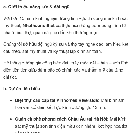
a. Giới thiệu năng lực & đội ngũ
Với hơn 15 năm kinh nghiệm trong lĩnh vực thi công mái kính sắt
mỹ thuật,
Nhathaunoithat
đã thực hiện hàng trăm công trình từ
nhà ở, biệt thự, quán cà phê đến khu thương mại.
Chúng tôi sở hữu đội ngũ kỹ sư và thợ tay nghề cao, am hiểu kết
cấu thép, sắt mỹ thuật và kỹ thuật lắp kính an toàn.
Hệ thống xưởng gia công hiện đại, máy móc cắt – hàn – sơn tĩnh
điện tiên tiến giúp đảm bảo độ chính xác và thẩm mỹ của từng
chi tiết.
b. Dự án tiêu biểu
Biệt thự cao cấp tại Vinhomes Riverside:
Mái kính sắt
hoa văn cổ điển kết hợp kính cường lực 12mm.
Quán cà phê phong cách Châu Âu tại Hà Nội:
Mái kính
sắt mỹ thuật sơn tĩnh điện màu đen nhám, kết hợp họa tiết
uốn thủ công.