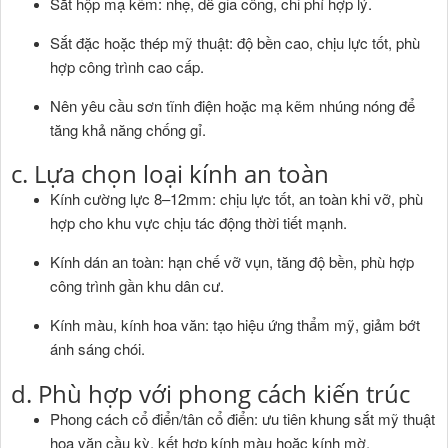
Sắt hộp mạ kẽm: nhẹ, dễ gia công, chi phí hợp lý.
Sắt đặc hoặc thép mỹ thuật: độ bền cao, chịu lực tốt, phù
hợp công trình cao cấp.
Nên yêu cầu sơn tĩnh điện hoặc mạ kẽm nhúng nóng để
tăng khả năng chống gỉ.
c. Lựa chọn loại kính an toàn
Kính cường lực 8–12mm: chịu lực tốt, an toàn khi vỡ, phù
hợp cho khu vực chịu tác động thời tiết mạnh.
Kính dán an toàn: hạn chế vỡ vụn, tăng độ bền, phù hợp
công trình gần khu dân cư.
Kính màu, kính hoa văn: tạo hiệu ứng thẩm mỹ, giảm bớt
ánh sáng chói.
d. Phù hợp với phong cách kiến trúc
Phong cách cổ điển/tân cổ điển: ưu tiên khung sắt mỹ thuật
hoa văn cầu kỳ, kết hợp kính màu hoặc kính mờ.