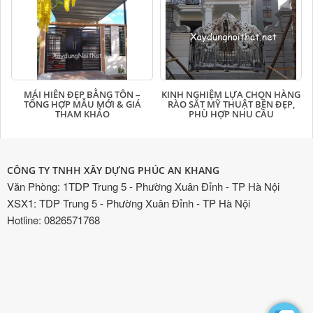
MÁI HIÊN ĐẸP BẰNG TÔN –
KINH NGHIỆM LỰA CHỌN HÀNG
TỔNG HỢP MẪU MỚI & GIÁ
RÀO SẮT MỸ THUẬT BỀN ĐẸP,
THAM KHẢO
PHÙ HỢP NHU CẦU
CÔNG TY TNHH XÂY DỰNG PHÚC AN KHANG
Văn Phòng: 1TDP Trung 5 - Phường Xuân Đỉnh - TP Hà Nội
XSX1: TDP Trung 5 - Phường Xuân Đỉnh - TP Hà Nội
Hotline: 0826571768