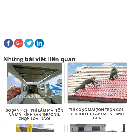
Những bài viết liên quan
THI CÔNG MÁI TÔN TRỌN GÓI –
SO SÁNH CHI PHÍ LÀM MÁI TÔN
GIÁ TỐI ƯU, LẮP ĐẶT NHANH
VÀ MÁI KÍNH SÂN THƯỢNG:
GỌN
CHỌN LOẠI NÀO?