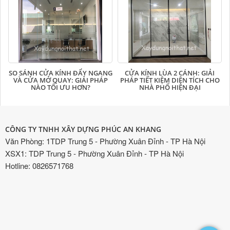
SO SÁNH CỬA KÍNH ĐẨY NGANG
CỬA KÍNH LÙA 2 CÁNH: GIẢI
VÀ CỬA MỞ QUAY: GIẢI PHÁP
PHÁP TIẾT KIỆM DIỆN TÍCH CHO
NÀO TỐI ƯU HƠN?
NHÀ PHỐ HIỆN ĐẠI
CÔNG TY TNHH XÂY DỰNG PHÚC AN KHANG
Văn Phòng: 1TDP Trung 5 - Phường Xuân Đỉnh - TP Hà Nội
XSX1: TDP Trung 5 - Phường Xuân Đỉnh - TP Hà Nội
Hotline: 0826571768