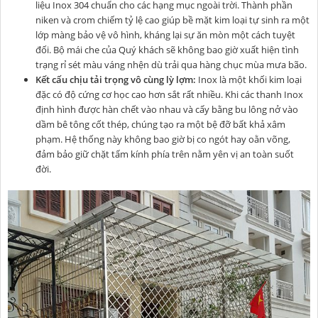
liệu Inox 304 chuẩn cho các hạng mục ngoài trời. Thành phần
niken và crom chiếm tỷ lệ cao giúp bề mặt kim loại tự sinh ra một
lớp màng bảo vệ vô hình, kháng lại sự ăn mòn một cách tuyệt
đối. Bộ mái che của Quý khách sẽ không bao giờ xuất hiện tình
trạng rỉ sét màu váng nhện dù trải qua hàng chục mùa mưa bão.
Kết cấu chịu tải trọng vô cùng lỳ lợm:
Inox là một khối kim loại
đặc có độ cứng cơ học cao hơn sắt rất nhiều. Khi các thanh Inox
định hình được hàn chết vào nhau và cấy bằng bu lông nở vào
dầm bê tông cốt thép, chúng tạo ra một bệ đỡ bất khả xâm
phạm. Hệ thống này không bao giờ bị co ngót hay oằn võng,
đảm bảo giữ chặt tấm kính phía trên nằm yên vị an toàn suốt
đời.