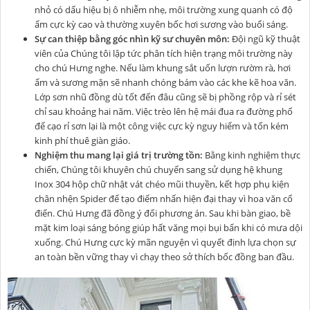
nhỏ có dấu hiệu bị ô nhiễm nhẹ, môi trường xung quanh có độ
ẩm cực kỳ cao và thường xuyên bốc hơi sương vào buổi sáng.
Sự can thiệp bằng góc nhìn kỹ sư chuyên môn:
Đội ngũ kỹ thuật
viên của Chúng tôi lập tức phân tích hiện trạng môi trường này
cho chú Hưng nghe. Nếu làm khung sắt uốn lượn rườm rà, hơi
ẩm và sương mặn sẽ nhanh chóng bám vào các khe kẽ hoa văn.
Lớp sơn nhũ đồng dù tốt đến đâu cũng sẽ bị phồng rộp và rỉ sét
chỉ sau khoảng hai năm. Việc trèo lên hệ mái đua ra đường phố
để cạo rỉ sơn lại là một công việc cực kỳ nguy hiểm và tốn kém
kinh phí thuê giàn giáo.
Nghiệm thu mang lại giá trị trường tồn:
Bằng kinh nghiệm thực
chiến, Chúng tôi khuyên chú chuyển sang sử dụng hệ khung
Inox 304 hộp chữ nhật vát chéo mũi thuyền, kết hợp phụ kiện
chân nhện Spider để tạo điểm nhấn hiện đại thay vì hoa văn cổ
điển. Chú Hưng đã đồng ý đổi phương án. Sau khi bàn giao, bề
mặt kim loại sáng bóng giúp hất văng mọi bụi bẩn khi có mưa dội
xuống. Chú Hưng cực kỳ mãn nguyện vì quyết định lựa chọn sự
an toàn bền vững thay vì chạy theo sở thích bốc đồng ban đầu.