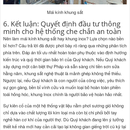
Mái kính khung sắt
6. Kết luận: Quyết định đầu tư thông
minh cho hệ thống che chắn an toàn
Nên làm mái kính khung sắt hay khung inox? Lựa chọn nào bền
bỉ hơn? Câu trả lời đã được phơi bày rõ ràng qua những phân tích
phía trên. Đáp án tối ưu nhất hoàn toàn phụ thuộc vào định hướng
kiến trúc và quỹ thời gian bảo trì của Quý khách. Nếu Quý khách
xây dựng một căn biệt thự Pháp và sẵn sàng chi tiền sơn sửa
hằng năm, khung sắt nghệ thuật là mảnh ghép không thể thiếu.
Ngược lại, nếu Quý khách là con người của công việc, yêu thích
sự gọn gàng, bền bỉ vĩnh cửu và muốn loại bỏ hoàn toàn phiền
toái hỏng hóc, khung Inox chính là người bảo vệ hoàn hảo nhất.
Sự kiên cố của một hệ thống vật liệu nằm phơi sương gió không
chỉ dựa vào chất lượng lõi kim loại mà còn bị chi phối bởi tay
nghề hàn cơ khí của người thợ. Dù Quý khách đang lên ý tưởng
thiết kế nhà mới hay cần cải tạo lại không gian giếng trời cũ kỹ tại