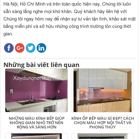
Hà Nội, Hồ Chí Minh và trên toàn quốc hiện nay, Chúng tôi luôn
sẵn sàng lắng nghe mọi khó khăn. Quý khách hãy liên hệ với
Chúng tôi ngay hôm nay để nhận sự tư vấn tận tình, khảo sát mặt
bằng miễn phí và sở hữu những công trình trường tồn cùng thời
gian.
Những bài viết liên quan
NHỮNG MÀU KÍNH BẾP GIÚP
KÍNH ỐP BẾP MÀU GÌ ĐẸP? CÁCH
KHÔNG GIAN NHỎ TRỞ NÊN
CHỌN MÀU HỢP NỘI THẤT VÀ
RỘNG VÀ SÁNG HƠN
PHONG THỦY