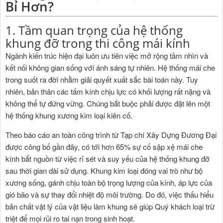
Bỉ Hơn?
1. Tầm quan trọng của hệ thống
khung đỡ trong thi công mái kính
Ngành
kiến trúc hiện đại
luôn ưu tiên việc mở rộng tầm nhìn và
kết nối không gian sống với ánh sáng tự nhiên. Hệ thống mái che
trong suốt ra đời nhằm giải quyết xuất sắc bài toán này. Tuy
nhiên, bản thân các tấm kính chịu lực có khối lượng rất nặng và
không thể tự đứng vững. Chúng bắt buộc phải được đặt lên một
hệ thống khung xương kim loại kiên cố.
Theo báo cáo an toàn công trình từ Tạp chí Xây Dựng Đương Đại
được công bố gần đây, có tới hơn 65% sự cố sập xệ mái che
kính bắt nguồn từ việc rỉ sét và suy yếu của hệ thống khung đỡ
sau thời gian dài sử dụng. Khung kim loại đóng vai trò như bộ
xương sống, gánh chịu toàn bộ trọng lượng của kính, áp lực của
gió bão và sự thay đổi nhiệt độ môi trường. Do đó, việc thấu hiểu
bản chất vật lý của vật liệu làm khung sẽ giúp Quý khách loại trừ
triệt để mọi rủi ro tai nạn trong sinh hoạt.