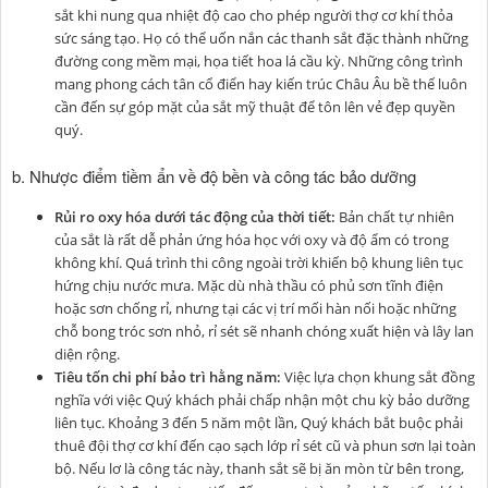
sắt khi nung qua nhiệt độ cao cho phép người thợ cơ khí thỏa
sức sáng tạo. Họ có thể uốn nắn các thanh sắt đặc thành những
đường cong mềm mại, họa tiết hoa lá cầu kỳ. Những công trình
mang phong cách tân cổ điển hay kiến trúc Châu Âu bề thế luôn
cần đến sự góp mặt của sắt mỹ thuật để tôn lên vẻ đẹp quyền
quý.
b. Nhược điểm tiềm ẩn về độ bền và công tác bảo dưỡng
Rủi ro oxy hóa dưới tác động của thời tiết:
Bản chất tự nhiên
của sắt là rất dễ phản ứng hóa học với oxy và độ ẩm có trong
không khí. Quá trình thi công ngoài trời khiến bộ khung liên tục
hứng chịu nước mưa. Mặc dù nhà thầu có phủ sơn tĩnh điện
hoặc sơn chống rỉ, nhưng tại các vị trí mối hàn nối hoặc những
chỗ bong tróc sơn nhỏ, rỉ sét sẽ nhanh chóng xuất hiện và lây lan
diện rộng.
Tiêu tốn chi phí bảo trì hằng năm:
Việc lựa chọn khung sắt đồng
nghĩa với việc Quý khách phải chấp nhận một chu kỳ bảo dưỡng
liên tục. Khoảng 3 đến 5 năm một lần, Quý khách bắt buộc phải
thuê đội thợ cơ khí đến cạo sạch lớp rỉ sét cũ và phun sơn lại toàn
bộ. Nếu lơ là công tác này, thanh sắt sẽ bị ăn mòn từ bên trong,