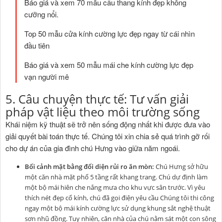
Báo giá và xem 70 mẫu cầu thang kính đẹp không
cưỡng nổi.
Top 50 mẫu cửa kính cường lực đẹp ngay từ cái nhìn
đầu tiên
Báo giá và xem 50 mẫu mái che kính cường lực đẹp
vạn người mê
5. Câu chuyện thực tế: Tư vấn giải
pháp vật liệu theo môi trường sống
Khái niệm kỹ thuật sẽ trở nên sống động nhất khi được đưa vào
giải quyết bài toán thực tế. Chúng tôi xin chia sẻ quá trình gỡ rối
cho dự án của gia đình chú Hưng vào giữa năm ngoái.
Bối cảnh mặt bằng đối diện rủi ro ăn mòn:
Chú Hưng sở hữu
một căn nhà mặt phố 5 tầng rất khang trang. Chú dự định làm
một bộ mái hiên che nắng mưa cho khu vực sân trước. Vì yêu
thích nét đẹp cổ kính, chú đã gọi điện yêu cầu Chúng tôi thi công
ngay một bộ mái kính cường lực sử dụng khung sắt nghệ thuật
sơn nhũ đồng. Tuy nhiên, căn nhà của chú nằm sát một con sông