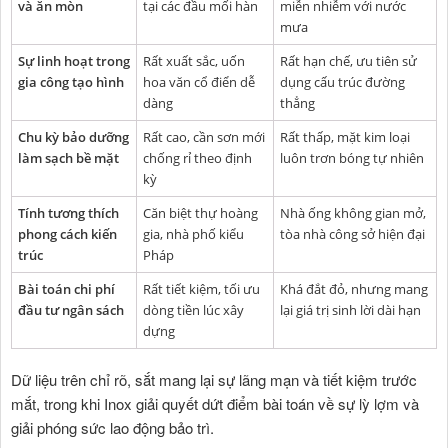
và ăn mòn
tại các đầu mối hàn
miễn nhiễm với nước
mưa
Sự linh hoạt trong
Rất xuất sắc, uốn
Rất hạn chế, ưu tiên sử
gia công tạo hình
hoa văn cổ điển dễ
dụng cấu trúc đường
dàng
thẳng
Chu kỳ bảo dưỡng
Rất cao, cần sơn mới
Rất thấp, mặt kim loại
làm sạch bề mặt
chống rỉ theo định
luôn trơn bóng tự nhiên
kỳ
Tính tương thích
Căn biệt thự hoàng
Nhà ống không gian mở,
phong cách kiến
gia, nhà phố kiểu
tòa nhà công sở hiện đại
trúc
Pháp
Bài toán chi phí
Rất tiết kiệm, tối ưu
Khá đắt đỏ, nhưng mang
đầu tư ngân sách
dòng tiền lúc xây
lại giá trị sinh lời dài hạn
dựng
Dữ liệu trên chỉ rõ, sắt mang lại sự lãng mạn và tiết kiệm trước
mắt, trong khi Inox giải quyết dứt điểm bài toán về sự lỳ lợm và
giải phóng sức lao động bảo trì.