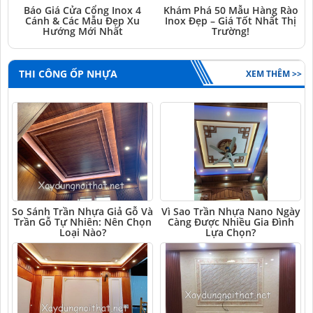
Báo Giá Cửa Cổng Inox 4
Khám Phá 50 Mẫu Hàng Rào
Cánh & Các Mẫu Đẹp Xu
Inox Đẹp – Giá Tốt Nhất Thị
Hướng Mới Nhất
Trường!
THI CÔNG ỐP NHỰA
XEM THÊM >>
So Sánh Trần Nhựa Giả Gỗ Và
Vì Sao Trần Nhựa Nano Ngày
Trần Gỗ Tự Nhiên: Nên Chọn
Càng Được Nhiều Gia Đình
Loại Nào?
Lựa Chọn?